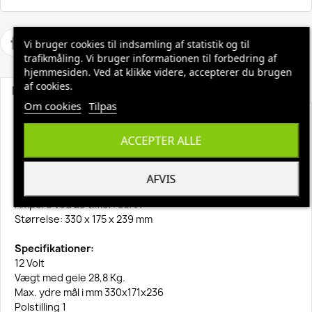
Vi bruger cookies til indsamling af statistik og til
trafikmåling. Vi bruger informationen til forbedring af
hjemmesiden. Ved at klikke videre, accepterer du brugen
af cookies.
Beskrivelse
Produktoplysninger
Om cookies
Tilpas
Batteri Sonnenschein 12 Volt / 76 Ah
ACCEPTER ALLE
Varenavn: Batteri
Producent: Sonnenschein
AFVIS
Ampere ved 5 timer: 76Ah
Ampere ved 20 timer: 86Ah
Størrelse: 330 x 175 x 239 mm
Specifikationer:
12 Volt
Vægt med gele 28,8 Kg.
Max. ydre mål i mm 330x171x236
Polstilling 1