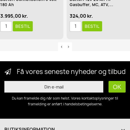
180 Ah
Gasbuffer, MC, ATV,...
3.995,00 kr.
324,00 kr.
BESTIL
BESTIL
Få vores seneste nyheder og tilbud
Du kan framelde dig når som helst. Vores kontaktoplysninger til
framelding er anført i handelsbetingelserne.
BUTIKSINFORMATION
keyboard_arrow_down