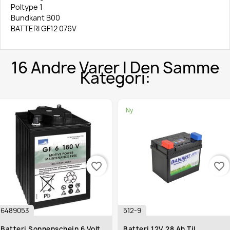
Poltype 1
Bundkant B00
BATTERI GF12 076V
16 Andre Varer I Den Samme
Kategori:
Ny
favorite_border
favorite_border
6489053
512-9
Batteri Sonnenschein 6 Volt
Batteri 12V 28 Ah Til