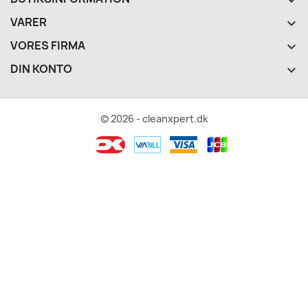
VARER

VORES FIRMA

DIN KONTO

© 2026 - cleanxpert.dk